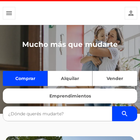
Mucho más que mudarte
Comprar
Alquilar
Vender
Emprendimientos