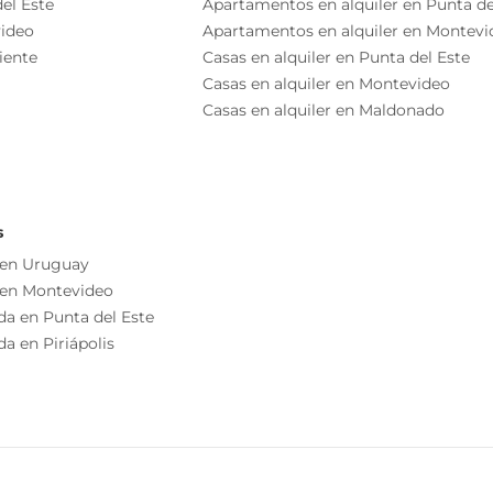
Seguridad
el Este
Apartamentos en alquiler en Punta de
ideo
Apartamentos en alquiler en Montevi
Recepción
iente
Casas en alquiler en Punta del Este
Casas en alquiler en Montevideo
Casas en alquiler en Maldonado
Baño
Living
Lavadero
o independiente
s
as esenciales del inmueble, debiéndose consultar al
 en Uruguay
ización de las medidas, descripciones arquitectónicas y
 en Montevideo
s información, cuyos valores son aproximados.
Desayunador
da en Punta del Este
Disposición Contrafrente
a en Piriápolis