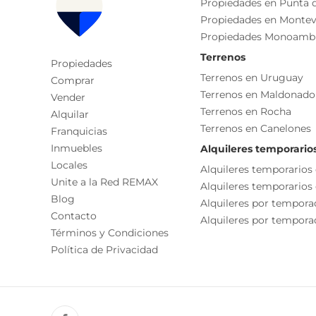
Aire Acondicionado
Propiedades en Punta d
Propiedades en Montev
Amenities en el piso 11:
Ascensor
Propiedades Monoamb
Ambientes
* Salón de usos múltiples con parrillero.
Terrenos
Propiedades
* Amplias terrazas con vistas despejadas.
Dormitorio
Terrenos en Uruguay
Comprar
* Gimnasio completamente equipado.
Terrenos en Maldonado
Cocina
Vender
* Lavadero de uso común.
Terrenos en Rocha
Alquilar
Terraza
Terrenos en Canelones
Franquicias
Cada Oficina es de propiedad, gestión y desarroll
Sala De Reuniones
Inmuebles
Alquileres temporario
La presente publicación describe las característic
Características
Locales
Alquileres temporarios
responsable de la operación por la eventual actual
Unite a la Red REMAX
Alquileres temporarios
funcionales, servicios, impuestos, precios y demá
Placard
Blog
Alquileres por tempora
Orientación Oeste
Contacto
Alquileres por temporad
Términos y Condiciones
Balcón
Política de Privacidad