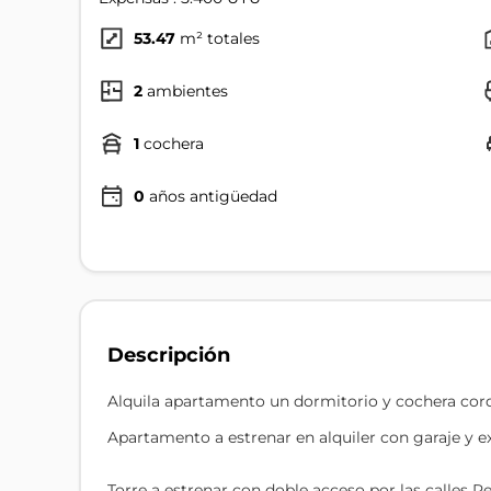
53.47
m² totales
2
ambientes
1
cochera
0
años antigüedad
Descripción
Alquila apartamento un dormitorio y cochera cor
Apartamento a estrenar en alquiler con garaje y e
Torre a estrenar con doble acceso por las calles 