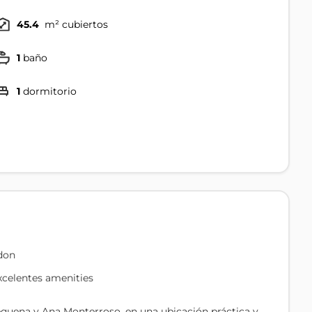
45.4
m² cubiertos
1
baño
1
dormitorio
don
xcelentes amenities
Requena y Ana Monterroso, en una ubicación práctica y