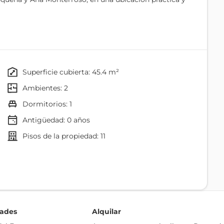
celente luminosidad gracias a su orientación oeste y un
superficie cubierta: 45.4 m²
ambientes: 2
dormitorios: 1
itorio.
Antigüedad:
0
años
pisos de la propiedad: 11
sada.
Agua
Televisión Satelital
je, brindando mayor comodidad y seguridad.
dades
Alquilar