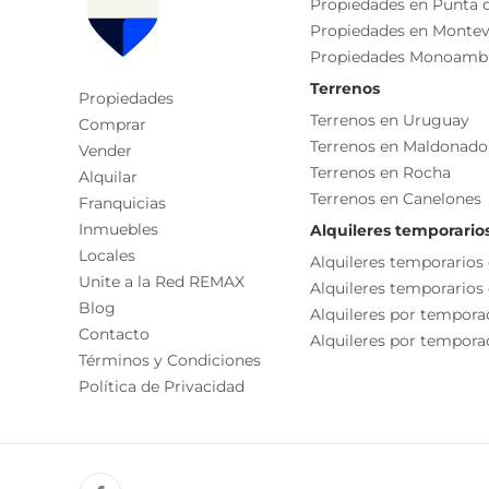
Propiedades en Punta d
- Green library y salón de estudios
Laundry
Propiedades en Montev
- Sala de lectura
Propiedades Monoamb
- Microcine
Salón De Usos Múltiples - Sum
- Sala de reuniones y business center
Terrenos
Recepción
Propiedades
- Kids creativity room
Terrenos en Uruguay
Comprar
Ambientes
- Living exteriores con fogones
Terrenos en Maldonado
Vender
- Barbacoa gourmet
Terrenos en Rocha
Dormitorio
Alquilar
- Coffe lounge
Terrenos en Canelones
Franquicias
Jardín
- Solárium
Inmuebles
Alquileres temporario
- Piscinas interior y exterior climatizadas
Living
Locales
Alquileres temporarios
- Sauna y sala de masajes
Terraza
Unite a la Red REMAX
Alquileres temporarios
- Gimnasio y sala musculación
Blog
Playroom
Alquileres por tempora
- jacuzzis
Contacto
Alquileres por temporad
- Friends & family room
Sala De Reuniones
Términos y Condiciones
Piscina
Política de Privacidad
Gastos comunes: $ 12.400
Solarium
Garantía: preferentemente aseguradoras.
Piscina Cubierta