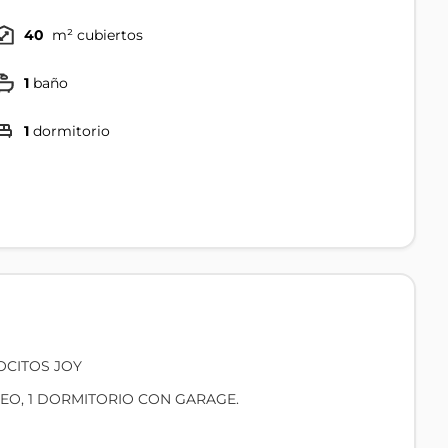
40
m² cubiertos
1
baño
1
dormitorio
OCITOS JOY
EO, 1 DORMITORIO CON GARAGE.