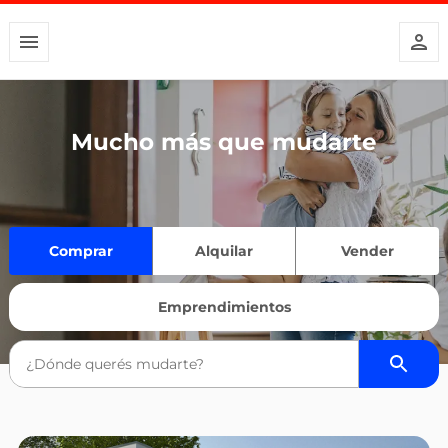
Mucho más que mudarte
Comprar
Alquilar
Vender
Emprendimientos