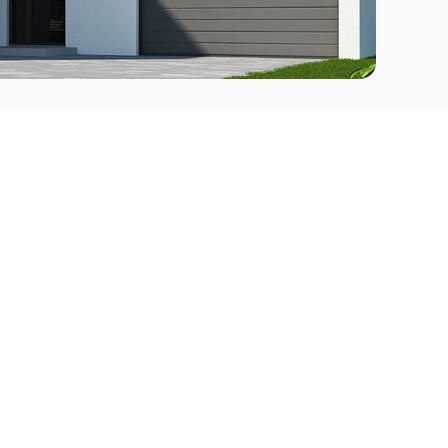
Comprar
l Este
Apartamentos en venta en Punta del Este
deo
Apartamentos en venta en Montevideo
Casas en venta Punta del Este
Casas en venta Montevideo
Casas en venta Maldonado