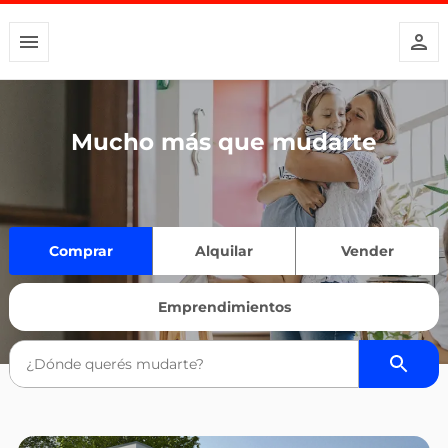
Mucho más que mudarte
Comprar
Alquilar
Vender
Emprendimientos