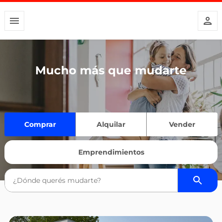
Mucho más que mudarte
Comprar
Alquilar
Vender
Emprendimientos