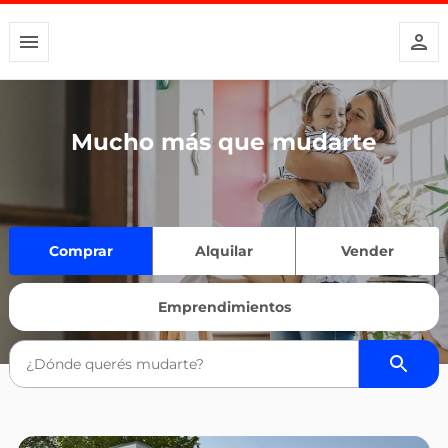
Mucho más que mudarte
Comprar
Alquilar
Vender
Emprendimientos