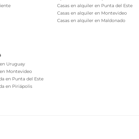
iente
Casas en alquiler en Punta del Este
lida a balcón.
Casas en alquiler en Montevideo
Casas en alquiler en Maldonado
SOR.
bitaciones en suite. A este nivel se cuenta con una
s
 en Uruguay
 en Montevideo
da en Punta del Este
 Calor
a en Piriápolis
abitaciones.
uesta y el buen estado, que permite la puesta en marcha