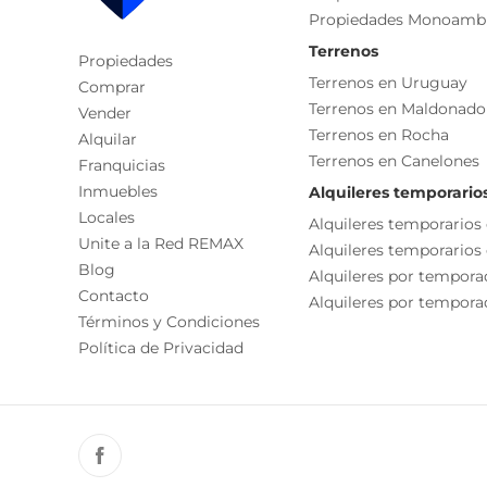
Propiedades Monoamb
amplios al frente en semisuite, uno de ellos con sa
Terrenos
Propiedades
Destacamos que la propiedad cuenta con ASCEN
Terrenos en Uruguay
Comprar
Terrenos en Maldonado
Vender
- En planta alta, aqui se encuentran las otras 3 ha
Terrenos en Rocha
Alquilar
terraza, en la que es posible seguir edificando.
Terrenos en Canelones
Franquicias
Inmuebles
Alquileres temporario
- Zona de vestuarios y lavadero
Locales
Alquileres temporarios
Unite a la Red REMAX
Alquileres temporarios
Agua caliente - caldereta a gas
Blog
Alquileres por tempora
CALEFACCION: central con radiadores - Bomba de
Contacto
Alquileres por temporad
AIRE ACONDICIONADO en ambientes comunes y h
Términos y Condiciones
Política de Privacidad
Camaras de seguridad.
Portero eléctrico.
Reja perimetral.
Se detaca a localización , lo completo de la prop