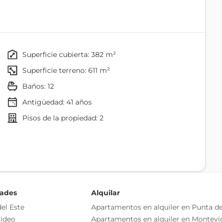
uenta con 15 habitaciones.
superficie cubierta: 382 m²
superficie terreno: 611 m²
baños: 12
n estufa a leña y ventanales (puerta ventana) que
Antigüedad:
41
años
pisos de la propiedad: 2
o de comedor que tambien tiene puerta ventana hacia
on la cocina, con muebles aéreos y bajo mesada,
na verde.
y ventilados.
dades
Alquilar
llos en suite y 4 con dos baños semi suite.
el Este
Apartamentos en alquiler en Punta de
ideo
Apartamentos en alquiler en Montevi
con baño en semisuite con placar, y dos dormitorios