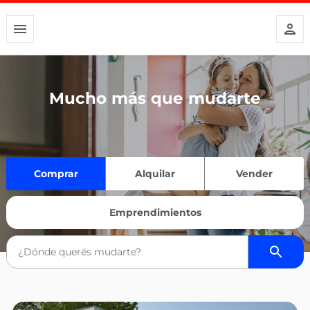
Mucho más que mudarte
Comprar
Alquilar
Vender
Emprendimientos