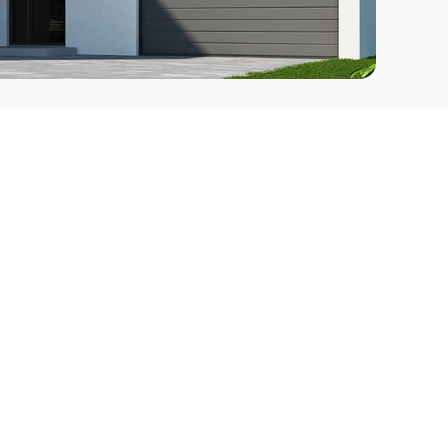
Comprar
l Este
Apartamentos en venta en Punta del Este
deo
Apartamentos en venta en Montevideo
Casas en venta Punta del Este
Casas en venta Montevideo
Casas en venta Maldonado