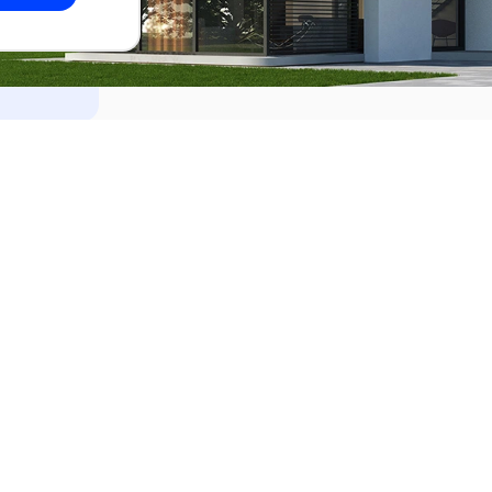
dades
Alquilar
el Este
Apartamentos en alquiler en Punta de
ideo
Apartamentos en alquiler en Montevi
iente
Casas en alquiler en Punta del Este
Casas en alquiler en Montevideo
Casas en alquiler en Maldonado
s