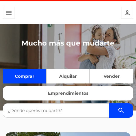
Mucho más que mudarte
Comprar
Alquilar
Vender
Emprendimientos