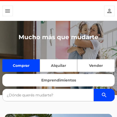
Mucho más que mudarte
Comprar
Alquilar
Vender
Emprendimientos