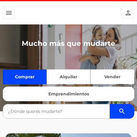
Mucho más que mudarte
Comprar
Alquilar
Vender
Emprendimientos