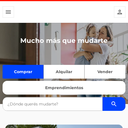
Mucho más que mudarte
Comprar
Alquilar
Vender
Emprendimientos