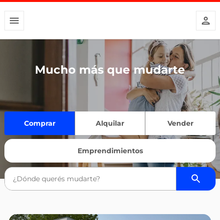
Mucho más que mudarte
Comprar
Alquilar
Vender
Emprendimientos