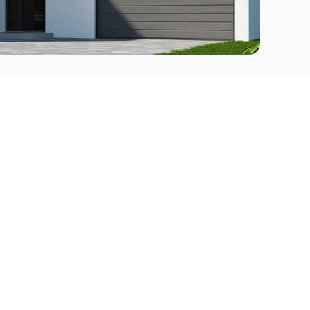
Comprar
l Este
Apartamentos en venta en Punta del Este
deo
Apartamentos en venta en Montevideo
Casas en venta Punta del Este
Casas en venta Montevideo
Casas en venta Maldonado