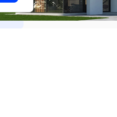
dades
Alquilar
el Este
Apartamentos en alquiler en Punta de
ideo
Apartamentos en alquiler en Montevi
iente
Casas en alquiler en Punta del Este
Casas en alquiler en Montevideo
Casas en alquiler en Maldonado
s