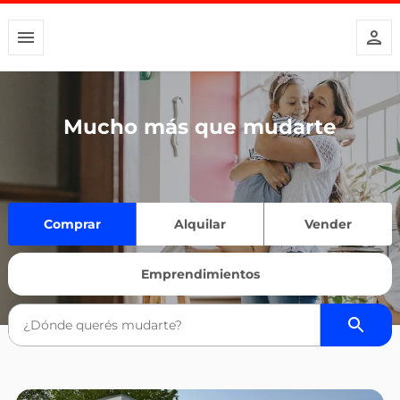
Mucho más que mudarte
Comprar
Alquilar
Vender
Emprendimientos