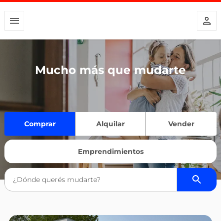
Mucho más que mudarte
Comprar
Alquilar
Vender
Emprendimientos