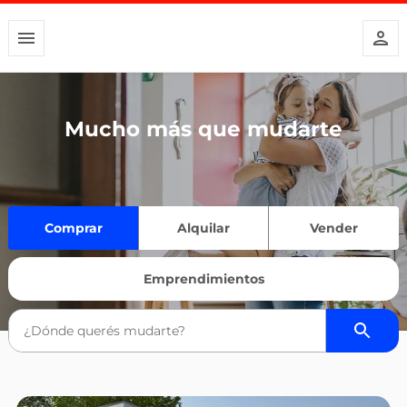
Mucho más que mudarte
Comprar
Alquilar
Vender
Emprendimientos