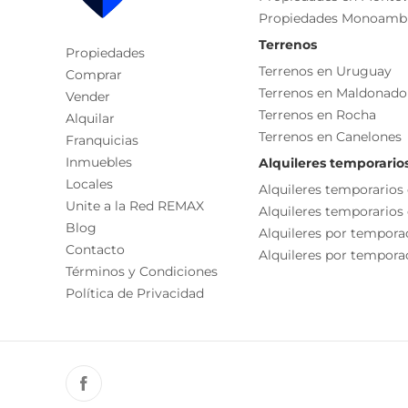
La presente publicación describe las característic
Propiedades Monoamb
responsable de la operación por la eventual actual
Terrenos
funcionales, servicios, impuestos, precios y demá
Propiedades
Terrenos en Uruguay
Comprar
Terrenos en Maldonado
Vender
Terrenos en Rocha
Alquilar
Terrenos en Canelones
Franquicias
Inmuebles
Alquileres temporario
Locales
Alquileres temporarios
Unite a la Red REMAX
Alquileres temporarios
Blog
Alquileres por tempora
Contacto
Alquileres por temporad
Términos y Condiciones
Política de Privacidad