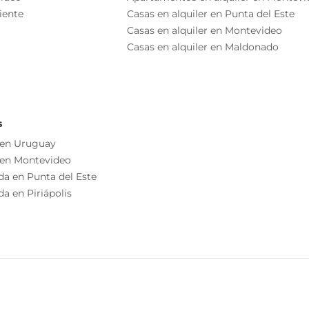
as esenciales del inmueble, debiéndose consultar al
iente
Casas en alquiler en Punta del Este
ización de las medidas, descripciones arquitectónicas y
Casas en alquiler en Montevideo
s información, cuyos valores son aproximados.
Casas en alquiler en Maldonado
s
 en Uruguay
 en Montevideo
da en Punta del Este
a en Piriápolis