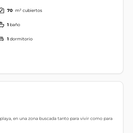
70
m² cubiertos
1
baño
1
dormitorio
 playa, en una zona buscada tanto para vivir como para