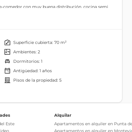
ing-comedor con muy buena distribución, cocina semi
araje propio
uerte en el mercado de hoy en día: amenities que
superficie cubierta: 70 m²
ambientes: 2
dormitorios: 1
Antigüedad:
1
años
pisos de la propiedad: 5
, sino una propiedad disfrutable los 12 meses del año.
nities, y potencial de inversión.
dades
Alquilar
el Este
Apartamentos en alquiler en Punta de
o independiente
ideo
Apartamentos en alquiler en Montevi