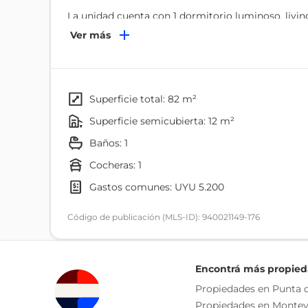
La unidad cuenta con 1 dormitorio luminoso, liv
integrada y baño completo. Además, dispone de g
Ver más
El edificio tiene un diferencial que lo hace muy f
realmente agregan valor todo el año, como
Piscina climatizada
superficie total: 82 m²
Gimnasio
superficie semicubierta: 12 m²
Portería de 8 a 16hs
baños: 1
Barbacoas
Terraza de uso común.
cocheras: 1
Lavandería
gastos comunes: UYU 5.200
Eso hace que no sea solo un apartamento de verano
Código de publicación (MLS-ID): 940021149-176
Una nueva oportunidad que combina ubicación, ame
Encontrá más propie
Propiedades en Punta d
Cada Oficina es de propiedad, gestión y desarroll
Propiedades en Montev