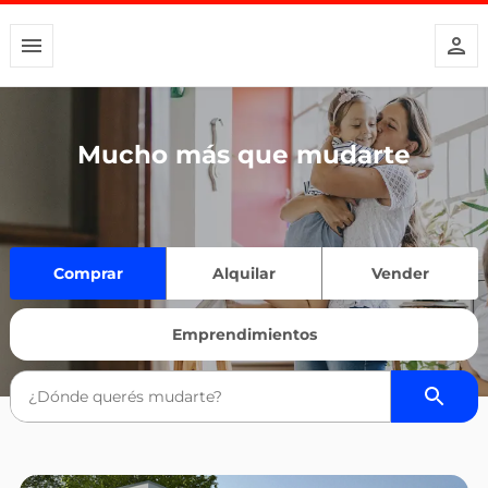
Mucho más que mudarte
Comprar
Alquilar
Vender
Emprendimientos