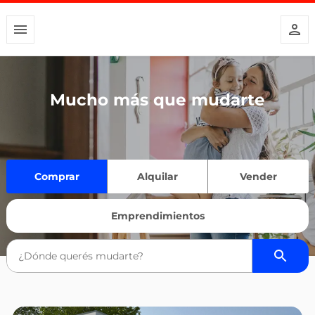
Mucho más que mudarte
Comprar
Alquilar
Vender
Emprendimientos