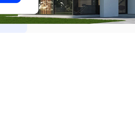
dades
Alquilar
el Este
Apartamentos en alquiler en Punta de
ideo
Apartamentos en alquiler en Montevi
iente
Casas en alquiler en Punta del Este
Casas en alquiler en Montevideo
Casas en alquiler en Maldonado
s