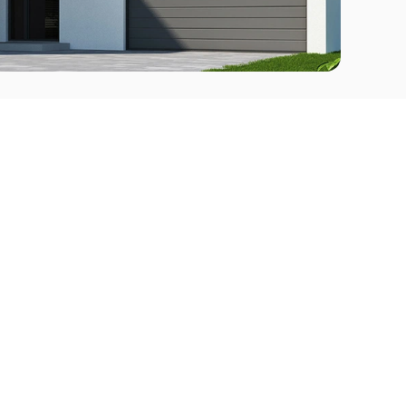
Comprar
l Este
Apartamentos en venta en Punta del Este
deo
Apartamentos en venta en Montevideo
Casas en venta Punta del Este
Casas en venta Montevideo
Casas en venta Maldonado