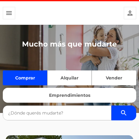
Mucho más que mudarte
Comprar
Alquilar
Vender
Emprendimientos