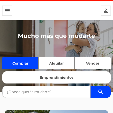
Mucho más que mudarte
Comprar
Alquilar
Vender
Emprendimientos