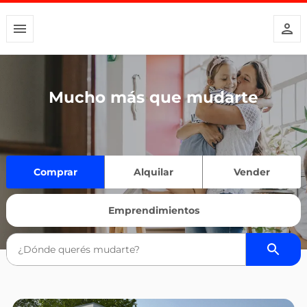
Mucho más que mudarte
Comprar
Alquilar
Vender
Emprendimientos