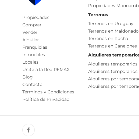
Propiedades Monoamb
Oportunidad única para quienes buscan comodidad,
Terrenos
Propiedades
Cada Oficina es de propiedad, gestión y desarroll
Terrenos en Uruguay
Comprar
La presente publicación describe las característic
Terrenos en Maldonado
Vender
responsable de la operación por la eventual actual
Terrenos en Rocha
Alquilar
funcionales, servicios, impuestos, precios y demá
Terrenos en Canelones
Franquicias
Inmuebles
Alquileres temporario
Locales
Alquileres temporarios
Unite a la Red REMAX
Alquileres temporarios
Blog
Alquileres por tempora
Contacto
Alquileres por temporad
Términos y Condiciones
Política de Privacidad