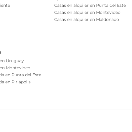
iente
Casas en alquiler en Punta del Este
Casas en alquiler en Montevideo
 amplitud y una localización estratégica.
Casas en alquiler en Maldonado
o independiente
as esenciales del inmueble, debiéndose consultar al
ización de las medidas, descripciones arquitectónicas y
s información, cuyos valores son aproximados.
s
 en Uruguay
 en Montevideo
da en Punta del Este
a en Piriápolis