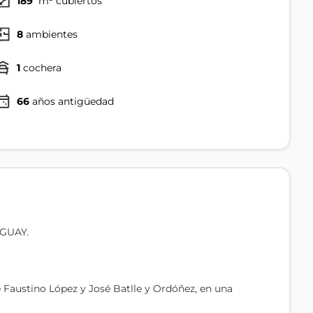
189
m² cubiertos
8
ambientes
1
cochera
66
años antigüedad
GUAY.
 Faustino López y José Batlle y Ordóñez, en una