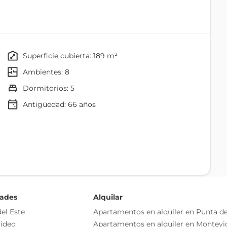
superficie cubierta: 189 m²
ambientes: 8
dormitorios: 5
Antigüedad:
66
años
Comedor
Cocina
Patio
dades
Alquilar
Living/comedor
el Este
Apartamentos en alquiler en Punta de
todos los servicios y en una zona privilegiada del
ideo
Apartamentos en alquiler en Montevi