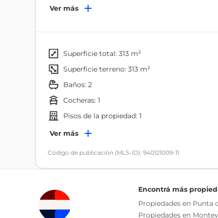
Ver más
La vivienda cuenta con:
5 dormitorios
superficie total: 313 m²
2 baños
superficie terreno: 313 m²
baños: 2
Cocina definida
cocheras: 1
Living comedor
pisos de la propiedad: 1
Ambientes
Ver más
Garage de gran capacidad con portón eléctrico
Dormitorio
Código de publicación (MLS-ID): 940121009-11
Parrillero
Baño
Patio, ideal para el disfrute al aire libre
Living
Encontrá más propie
Balcón
Propiedades en Punta d
Una propiedad con excelente ubicación, a pasos de 
Propiedades en Montev
centro de la ciudad.