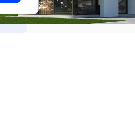
dades
Alquilar
el Este
Apartamentos en alquiler en Punta de
ideo
Apartamentos en alquiler en Montevi
iente
Casas en alquiler en Punta del Este
Casas en alquiler en Montevideo
Casas en alquiler en Maldonado
s