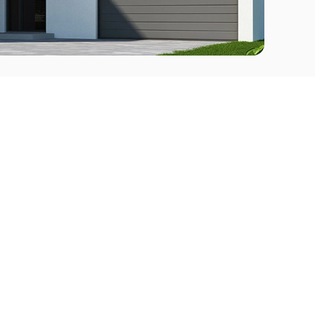
Comprar
l Este
Apartamentos en venta en Punta del Este
deo
Apartamentos en venta en Montevideo
Casas en venta Punta del Este
Casas en venta Montevideo
Casas en venta Maldonado