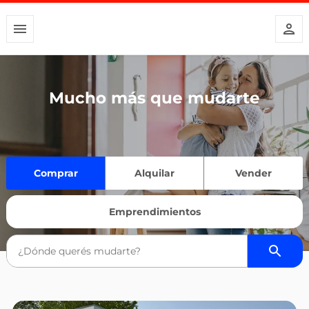
Mucho más que mudarte
Comprar
Alquilar
Vender
Emprendimientos