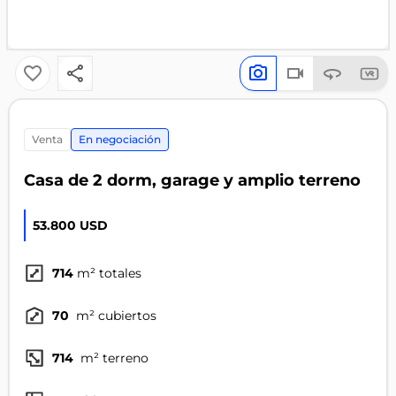
venta
En negociación
Casa de 2 dorm, garage y amplio terreno
53.800 USD
714
m² totales
70
m² cubiertos
714
m² terreno