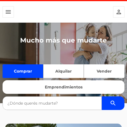
Mucho más que mudarte
Comprar
Alquilar
Vender
Emprendimientos