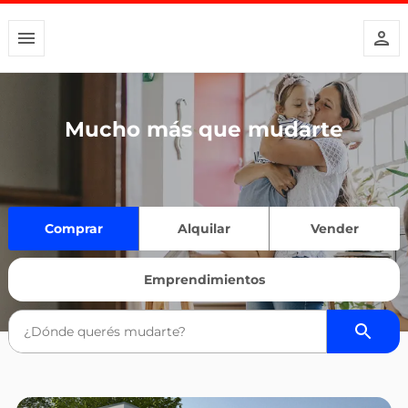
Mucho más que mudarte
Comprar
Alquilar
Vender
Emprendimientos