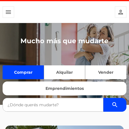
Mucho más que mudarte
Comprar
Alquilar
Vender
Emprendimientos