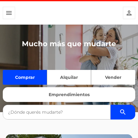
Mucho más que mudarte
Comprar
Alquilar
Vender
Emprendimientos