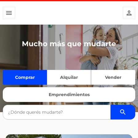
Mucho más que mudarte
Comprar
Alquilar
Vender
Emprendimientos