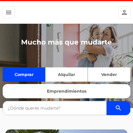
Mucho más que mudarte
Comprar
Alquilar
Vender
Emprendimientos