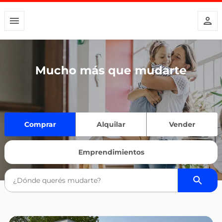
Mucho más que mudarte
Comprar
Alquilar
Vender
Emprendimientos