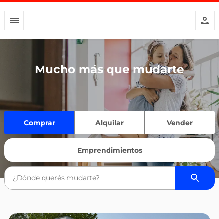
Mucho más que mudarte
Comprar
Alquilar
Vender
Emprendimientos