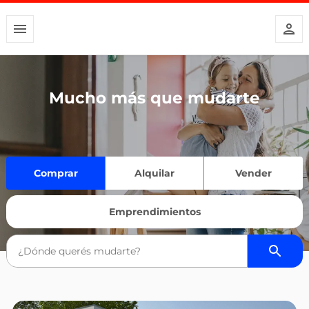
Mucho más que mudarte
Comprar
Alquilar
Vender
Emprendimientos