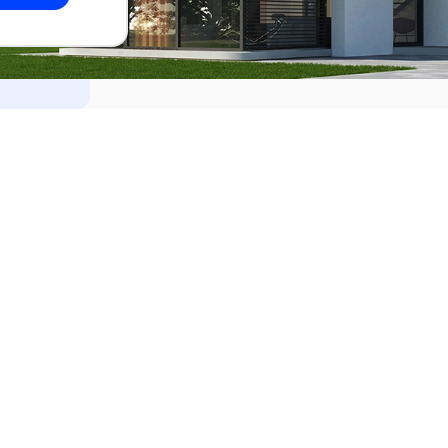
dades
Alquilar
el Este
Apartamentos en alquiler en Punta de
ideo
Apartamentos en alquiler en Montevi
iente
Casas en alquiler en Punta del Este
Casas en alquiler en Montevideo
Casas en alquiler en Maldonado
s