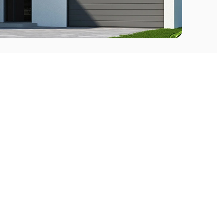
Comprar
l Este
Apartamentos en venta en Punta del Este
deo
Apartamentos en venta en Montevideo
Casas en venta Punta del Este
Casas en venta Montevideo
Casas en venta Maldonado