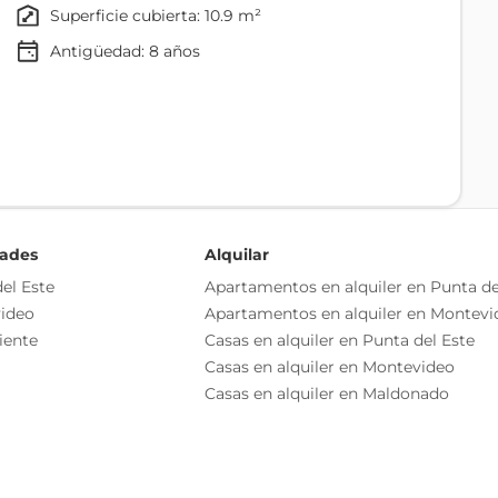
superficie cubierta: 10.9 m²
Antigüedad:
8
años
 (8 hs mensuales. 50 % de descuento en horas
Agua
l mes)
Teléfono
Televisión Satelital
de 9 a 19 hs.
dades
Alquilar
el Este
Apartamentos en alquiler en Punta de
ideo
Apartamentos en alquiler en Montevi
Portón Automático
iente
Casas en alquiler en Punta del Este
Salón De Usos Múltiples - Sum
Casas en alquiler en Montevideo
discapacitados.
Recepción
Casas en alquiler en Maldonado
fé, yerba, vajilla.
Patio