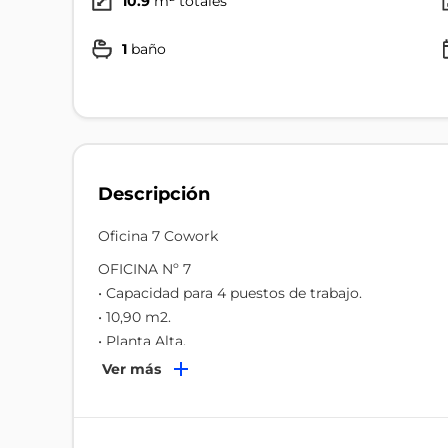
10.9
m² totales
1
baño
Descripción
Oficina 7 Cowork
OFICINA Nº 7
• Capacidad para 4 puestos de trabajo.
• 10,90 m2.
• Planta Alta.
• Equipamiento completo de la oficina: escritorios, 
Ver más
papelera, estantería.
• Aire acondicionado.
• Iluminación natural: 2 ventanas con vista al patio