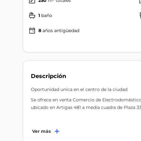
250
m² totales
1
baño
8
años antigüedad
Descripción
Oportunidad unica en el centro de la ciudad
Se ofrece en venta Comercio de Electrodoméstico y
ubicado en Artigas 481 a media cuadra de Plaza 3
El local cuenta con 250m² Totales distribuidos en :
Ver más