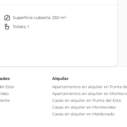
superficie cubierta: 250 m²
toilets: 1
on mobiliario completo y mercadería.
 USD 27.000 en stock aproximadamente.
Cocina
ción de renovación , precio 32.000 pesos uruguayos .
ncionamiento inmediato, en una Ubicación privilegiada
dades
Alquilar
el Este
Apartamentos en alquiler en Punta de
ideo
Apartamentos en alquiler en Montevi
o independiente
iente
Casas en alquiler en Punta del Este
as esenciales del inmueble, debiéndose consultar al
Casas en alquiler en Montevideo
ización de las medidas, descripciones arquitectónicas y
Casas en alquiler en Maldonado
s información, cuyos valores son aproximados.