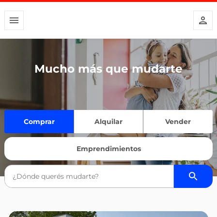
Mucho más que mudarte
Comprar
Alquilar
Vender
Emprendimientos