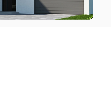
Comprar
l Este
Apartamentos en venta en Punta del Este
deo
Apartamentos en venta en Montevideo
Casas en venta Punta del Este
Casas en venta Montevideo
Casas en venta Maldonado