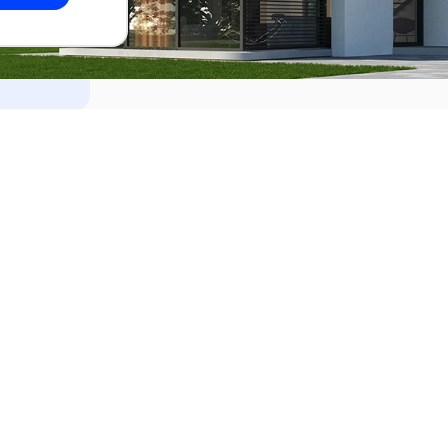
dades
Alquilar
el Este
Apartamentos en alquiler en Punta de
ideo
Apartamentos en alquiler en Montevi
iente
Casas en alquiler en Punta del Este
Casas en alquiler en Montevideo
Casas en alquiler en Maldonado
s