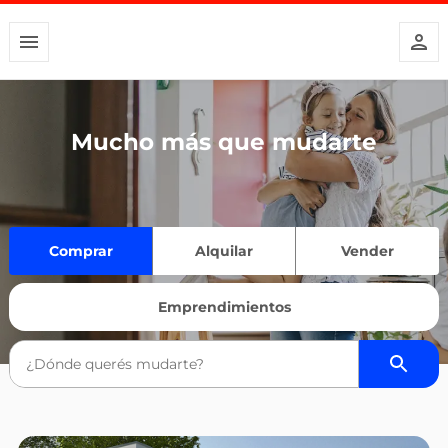
Mucho más que mudarte
Comprar
Alquilar
Vender
Emprendimientos