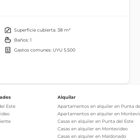
e puede ubicar 2 o 3 camillas o 3 espacios de trabajo
 hrs y control de acceso.
superficie cubierta: 38 m²
baños: 1
gastos comunes: UYU 5.500
unciona como consultorio.
26 con garantía de aseguradora.
o independiente
dades
Alquilar
as esenciales del inmueble, debiéndose consultar al
el Este
Apartamentos en alquiler en Punta de
ización de las medidas, descripciones arquitectónicas y
ideo
Apartamentos en alquiler en Montevi
s información, cuyos valores son aproximados.
iente
Casas en alquiler en Punta del Este
Casas en alquiler en Montevideo
Casas en alquiler en Maldonado