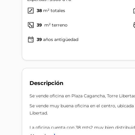
38
m² totales
39
m² terreno
39
años antigüedad
Descripción
Se vende oficina en Plaza Cagancha, Torre Liberta
Se vende muy buena oficina en el centro, ubicada e
Libertad.
La oficina cuenta con 38 mts2 muy bien distribui
funcionar como sala de espera. Por un pequeño pas