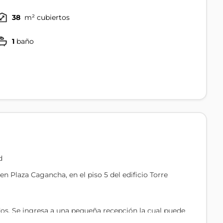
38
m² cubiertos
1
baño
d
n Plaza Cagancha, en el piso 5 del edificio Torre
dos. Se ingresa a una pequeña recepción la cual puede
illo se accede al baño completo y la cocina, y luego un