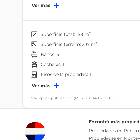
Ver más
Coordina tu visita!
Cada Oficina es de propiedad, gestión y desarroll
La presente publicación describe las característic
responsable de la operación por la eventual actual
superficie total: 158 m²
funcionales, servicios, impuestos, precios y demá
superficie terreno: 237 m²
baños: 3
cocheras: 1
pisos de la propiedad: 1
Ambientes
Ver más
Dormitorio
Código de publicación (MLS-ID): 940121010-18
Baño
Patio
Encontrá más propie
Propiedades en Punta d
Propiedades en Montev