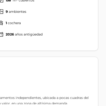
158
m² cubiertos
9
ambientes
1
cochera
2026
años antigüedad
tamentos independientes, ubicada a pocas cuadras del
en valor, en una zona de altísima demanda