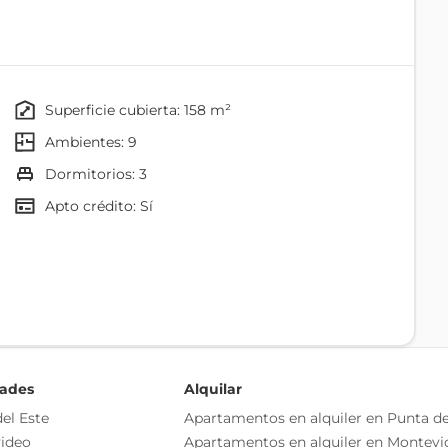
o independiente
as esenciales del inmueble, debiéndose consultar al
ización de las medidas, descripciones arquitectónicas y
superficie cubierta: 158 m²
s información, cuyos valores son aproximados.
ambientes: 9
dormitorios: 3
Apto crédito: Sí
Comedor
Cocina
dades
Alquilar
el Este
Apartamentos en alquiler en Punta de
ideo
Apartamentos en alquiler en Montevi