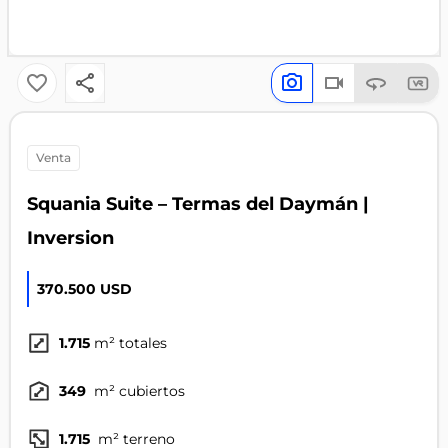
venta
Squania Suite – Termas del Daymán |
Inversion
370.500 USD
1.715
m² totales
349
m² cubiertos
1.715
m² terreno