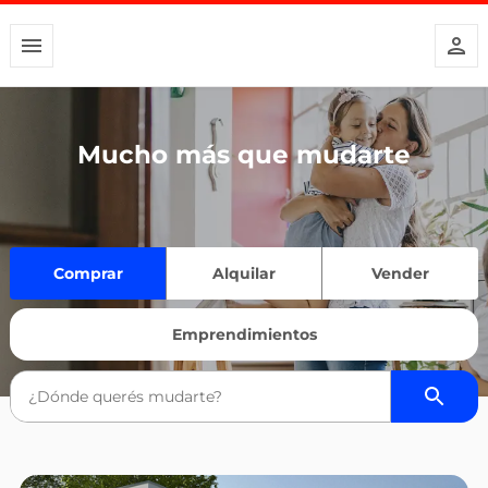
Mucho más que mudarte
Comprar
Alquilar
Vender
Emprendimientos